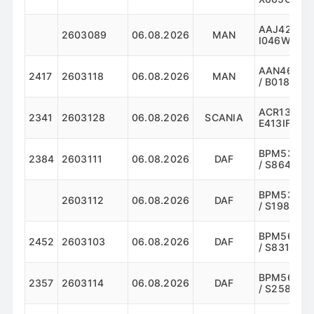
AAJ420 /
2603089
06.08.2026
MAN
I046WW
AAN466
2417
2603118
06.08.2026
MAN
/ B018RX
ACR134 /
2341
2603128
06.08.2026
SCANIA
E413IF
BPM538
2384
2603111
06.08.2026
DAF
/ S864HS
BPM539
2603112
06.08.2026
DAF
/ S198SJ
BPM561
2452
2603103
06.08.2026
DAF
/ S831HS
BPM567
2357
2603114
06.08.2026
DAF
/ S258HS