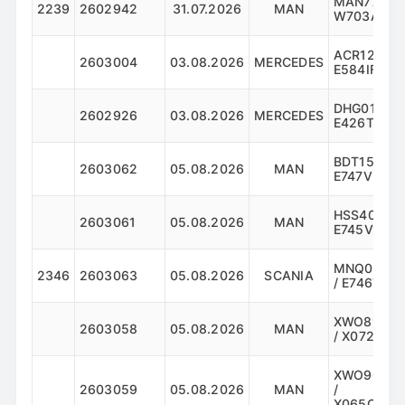
MAN77 /
2239
2602942
31.07.2026
MAN
W703AL
ACR122 /
2603004
03.08.2026
MERCEDES
E584IF
DHG019 /
2602926
03.08.2026
MERCEDES
E426TH
BDT154 /
2603062
05.08.2026
MAN
E747VN
HSS406 /
2603061
05.08.2026
MAN
E745VN
MNQ099
2346
2603063
05.08.2026
SCANIA
/ E746VN
XWO895
2603058
05.08.2026
MAN
/ X072CC
XWO909
2603059
05.08.2026
MAN
/
X065CC