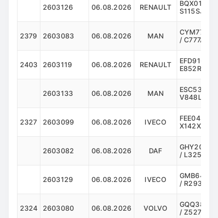
BQX013 /
2603126
06.08.2026
RENAULT
S115SJ
CYM777
2379
2603083
06.08.2026
MAN
/ C777AU
EFD916 /
2403
2603119
06.08.2026
RENAULT
E852RR
ESC534 /
2603133
06.08.2026
MAN
V848LG
FEE045 /
2327
2603099
06.08.2026
IVECO
X142XC
GHY208
2603082
06.08.2026
DAF
/ L325TT
GMB641
2603129
06.08.2026
IVECO
/ R293CB
GQQ386
2324
2603080
06.08.2026
VOLVO
/ Z527PT