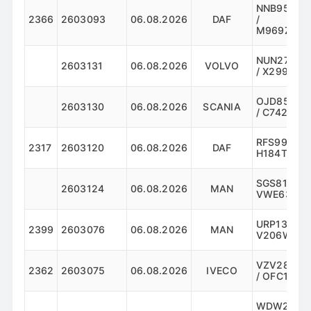
NNB953
2366
2603093
06.08.2026
DAF
/
M969ZS
NUN272
2603131
06.08.2026
VOLVO
/ X299XC
OJD855
2603130
06.08.2026
SCANIA
/ C742RN
RFS990 /
2317
2603120
06.08.2026
DAF
H184TZ
SGS818 /
2603124
06.08.2026
MAN
VWE636
URP137 /
2399
2603076
06.08.2026
MAN
V206WE
VZV285
2362
2603075
06.08.2026
IVECO
/ OFC159
WDW280