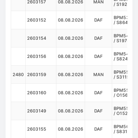
2603157
08.08.2026
MAN
/ S192SJ
BPM538
2603152
08.08.2026
DAF
/ S864HS
BPM545
2603154
08.08.2026
DAF
/ S197SJ
BPM548
2603156
08.08.2026
DAF
/ S824HS
BPM556
2480
2603159
08.08.2026
MAN
/ S311SJ
BPM557
2603160
08.08.2026
DAF
/ O156EE
BPM558
2603149
08.08.2026
DAF
/ O152EE
BPM561
2603155
08.08.2026
DAF
/ S831HS