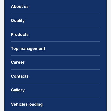
About us
Quality
Products
Top management
Сareer
Contacts
Gallery
Vehicles loading