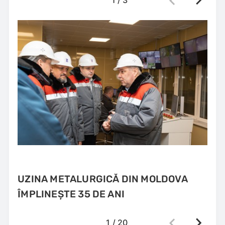
1
/
3
UZINA METALURGICĂ DIN MOLDOVA
ÎMPLINEȘTE 35 DE ANI
1
/
20